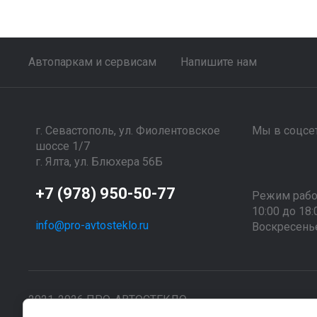
Автопаркам и сервисам
Напишите нам
г. Севастополь, ул. Фиолентовское
Мы в соцсет
шоссе 1/7
г. Ялта, ул. Блюхера 56Б
+7 (978) 950-50-77
Режим рабо
10:00 до 18:
info@pro-avtosteklo.ru
Воскресень
2021-2026 ПРО-АВТОСТЕКЛО