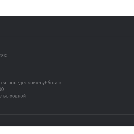
ях:
ты: понедельник-суббота с
00
е выходной.