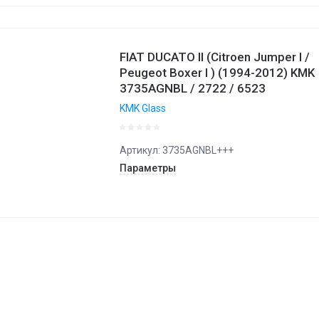
 - убывание
 - возрастание
FIAT DUCATO II (Citroen Jumper I /
Peugeot Boxer I ) (1994-2012) KMK
ание - Я-А
3735AGNBL / 2722 / 6523
ание - А-Я
KMK Glass
Артикул:
3735AGNBL+++
Параметры