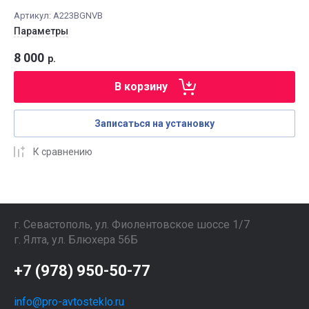
Артикул:
A223BGNVB
Параметры
8 000
р.
В корзину
Записаться на установку
К сравнению
г. Севастополь, ул. Фиолентовское шоссе 1/7
г. Ялта, ул. Блюхера 56Б
+7 (978) 950-50-77
info@pro-avtosteklo.ru