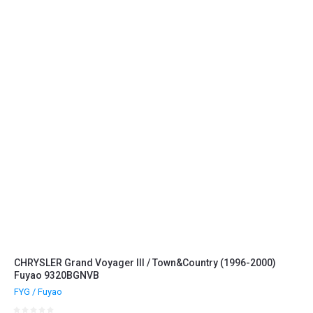
Название - Я-А
Название - А-Я
CHRYSLER Grand Voyager III / Town&Country (1996-2000)
Fuyao 9320BGNVB
FYG / Fuyao